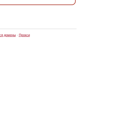
ся домены
·
Прокси