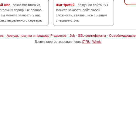
ой шаг
- заказ хостинга из
Шаг третий
- создание сайта. Вы
агаемых тарифных планов.
можете заказать сайт любой
 вы можете заказать у нас
сложности, связавшись с нашим
овку выделенного сервера.
специалистом.
ов
·
Аренда, покупка и продажа IP-адресов
·
Job
·
SSL-сертификаты
·
Освобождающие
Домен зарегистрирован через
i7.RU
.
Whois