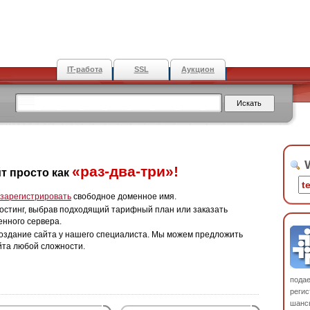
IT-работа
SSL
Аукцион
W
«раз-два-три»!
т просто как
зарегистрировать
свободное доменное имя.
остинг, выбрав подходящий тарифный план или заказать
енного сервера.
оздание сайта у нашего специалиста. Мы можем предложить
йта любой сложности.
пода
регис
шанс