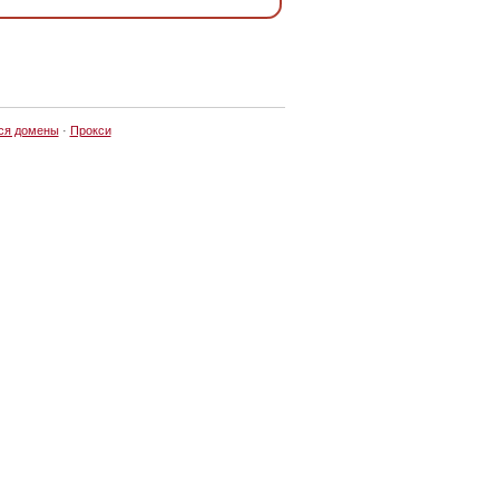
ся домены
·
Прокси