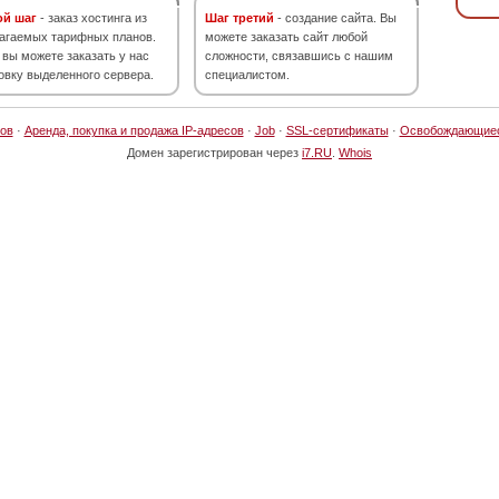
ой шаг
- заказ хостинга из
Шаг третий
- создание сайта. Вы
агаемых тарифных планов.
можете заказать сайт любой
 вы можете заказать у нас
сложности, связавшись с нашим
овку выделенного сервера.
специалистом.
ов
·
Аренда, покупка и продажа IP-адресов
·
Job
·
SSL-сертификаты
·
Освобождающие
Домен зарегистрирован через
i7.RU
.
Whois