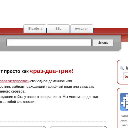
IT-работа
SSL
Аукцион
W
«раз-два-три»!
т просто как
зарегистрировать
свободное доменное имя.
остинг, выбрав подходящий тарифный план или заказать
енного сервера.
оздание сайта у нашего специалиста. Мы можем предложить
йта любой сложности.
пода
регис
шанс