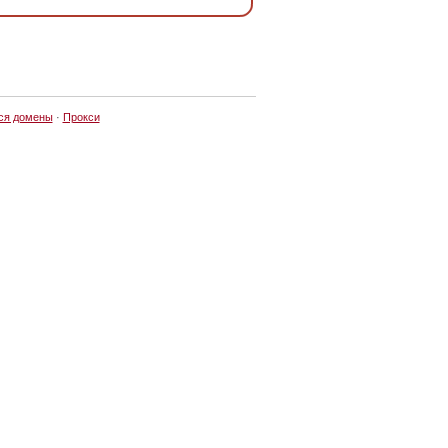
ся домены
·
Прокси