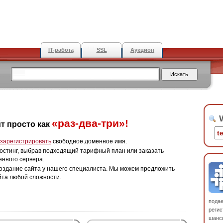
IT-работа
SSL
Аукцион
W
«раз-два-три»!
т просто как
зарегистрировать
свободное доменное имя.
остинг, выбрав подходящий тарифный план или заказать
енного сервера.
оздание сайта у нашего специалиста. Мы можем предложить
йта любой сложности.
пода
регис
шанс