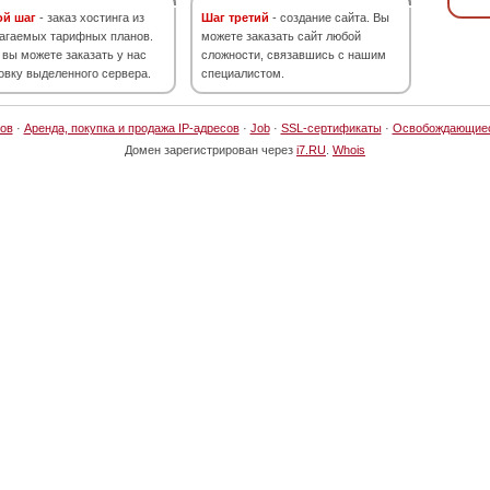
ой шаг
- заказ хостинга из
Шаг третий
- создание сайта. Вы
агаемых тарифных планов.
можете заказать сайт любой
 вы можете заказать у нас
сложности, связавшись с нашим
овку выделенного сервера.
специалистом.
ов
·
Аренда, покупка и продажа IP-адресов
·
Job
·
SSL-сертификаты
·
Освобождающие
Домен зарегистрирован через
i7.RU
.
Whois