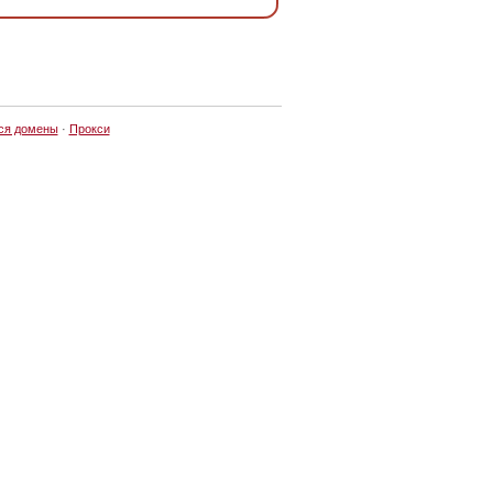
ся домены
·
Прокси