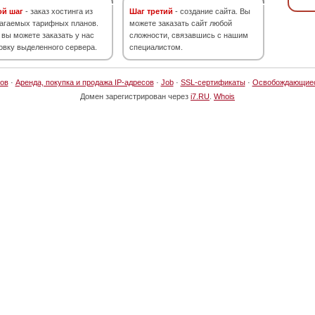
ой шаг
- заказ хостинга из
Шаг третий
- создание сайта. Вы
агаемых тарифных планов.
можете заказать сайт любой
 вы можете заказать у нас
сложности, связавшись с нашим
овку выделенного сервера.
специалистом.
ов
·
Аренда, покупка и продажа IP-адресов
·
Job
·
SSL-сертификаты
·
Освобождающие
Домен зарегистрирован через
i7.RU
.
Whois