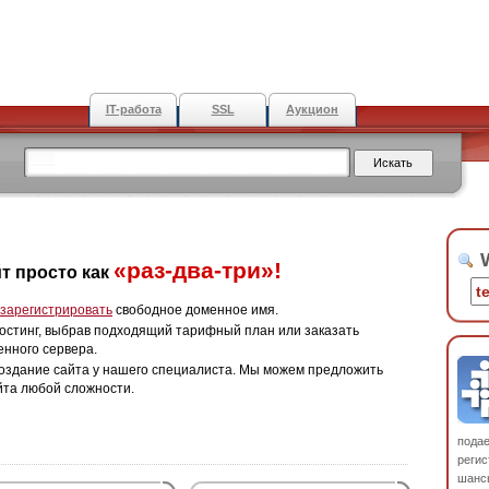
IT-работа
SSL
Аукцион
W
«раз-два-три»!
т просто как
зарегистрировать
свободное доменное имя.
остинг, выбрав подходящий тарифный план или заказать
енного сервера.
оздание сайта у нашего специалиста. Мы можем предложить
йта любой сложности.
пода
регис
шанс