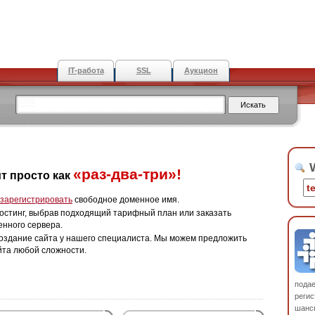
IT-работа
SSL
Аукцион
W
«раз-два-три»!
т просто как
зарегистрировать
свободное доменное имя.
остинг, выбрав подходящий тарифный план или заказать
енного сервера.
оздание сайта у нашего специалиста. Мы можем предложить
йта любой сложности.
пода
регис
шанс