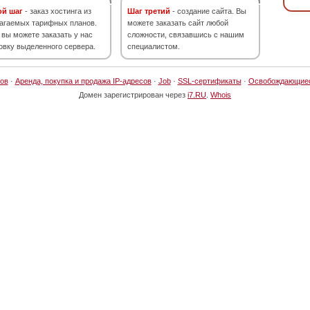
ой шаг
- заказ хостинга из
Шаг третий
- создание сайта. Вы
агаемых тарифных планов.
можете заказать сайт любой
 вы можете заказать у нас
сложности, связавшись с нашим
овку выделенного сервера.
специалистом.
ов
·
Аренда, покупка и продажа IP-адресов
·
Job
·
SSL-сертификаты
·
Освобождающие
Домен зарегистрирован через
i7.RU
.
Whois