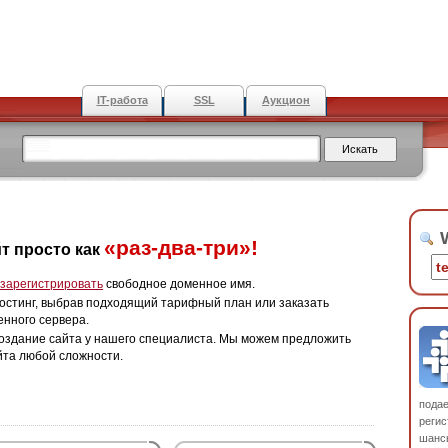
IT-работа
SSL
Аукцион
W
«раз-два-три»!
т просто как
зарегистрировать
свободное доменное имя.
остинг, выбрав подходящий тарифный план или заказать
енного сервера.
оздание сайта у нашего специалиста. Мы можем предложить
йта любой сложности.
пода
регис
шанс