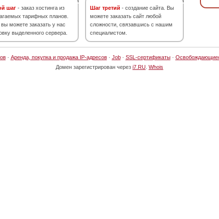
ой шаг
- заказ хостинга из
Шаг третий
- создание сайта. Вы
агаемых тарифных планов.
можете заказать сайт любой
 вы можете заказать у нас
сложности, связавшись с нашим
овку выделенного сервера.
специалистом.
ов
·
Аренда, покупка и продажа IP-адресов
·
Job
·
SSL-сертификаты
·
Освобождающие
Домен зарегистрирован через
i7.RU
.
Whois