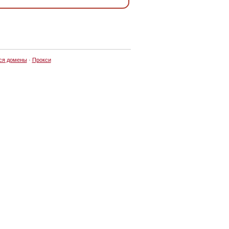
ся домены
·
Прокси