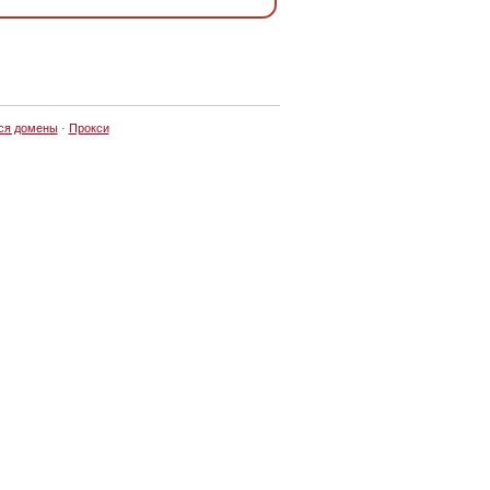
ся домены
·
Прокси