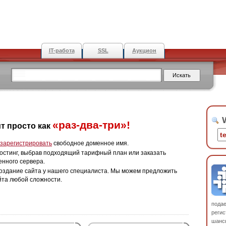
IT-работа
SSL
Аукцион
W
«раз-два-три»!
т просто как
зарегистрировать
свободное доменное имя.
остинг, выбрав подходящий тарифный план или заказать
енного сервера.
оздание сайта у нашего специалиста. Мы можем предложить
йта любой сложности.
пода
регис
шанс