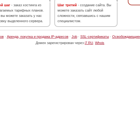
ой шаг
- заказ хостинга из
Шаг третий
- создание сайта. Вы
агаемых тарифных планов.
можете заказать сайт любой
 вы можете заказать у нас
сложности, связавшись с нашим
овку выделенного сервера.
специалистом.
ов
·
Аренда, покупка и продажа IP-адресов
·
Job
·
SSL-сертификаты
·
Освобождающие
Домен зарегистрирован через
i7.RU
.
Whois