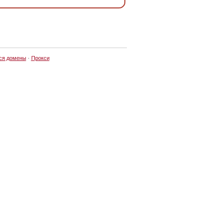
ся домены
·
Прокси