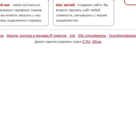
ой шаг
- заказ хостинга из
Шаг третий
- создание сайта. Вы
агаемых тарифных планов.
можете заказать сайт любой
 вы можете заказать у нас
сложности, связавшись с нашим
овку выделенного сервера.
специалистом.
ов
·
Аренда, покупка и продажа IP-адресов
·
Job
·
SSL-сертификаты
·
Освобождающие
Домен зарегистрирован через
i7.RU
.
Whois