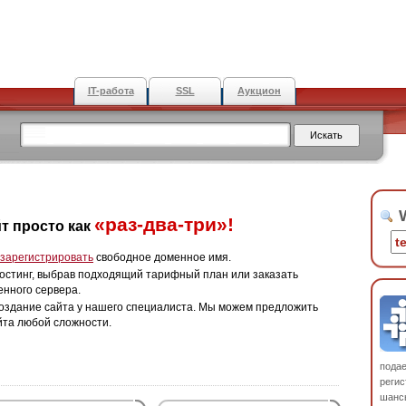
IT-работа
SSL
Аукцион
W
«раз-два-три»!
т просто как
зарегистрировать
свободное доменное имя.
остинг, выбрав подходящий тарифный план или заказать
енного сервера.
оздание сайта у нашего специалиста. Мы можем предложить
йта любой сложности.
пода
регис
шанс