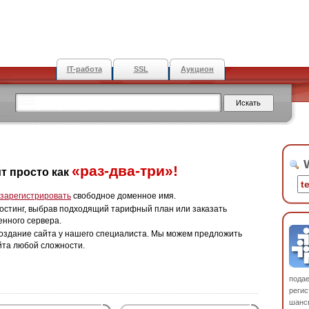
IT-работа
SSL
Аукцион
W
«раз-два-три»!
т просто как
зарегистрировать
свободное доменное имя.
остинг, выбрав подходящий тарифный план или заказать
енного сервера.
оздание сайта у нашего специалиста. Мы можем предложить
йта любой сложности.
пода
регис
шанс