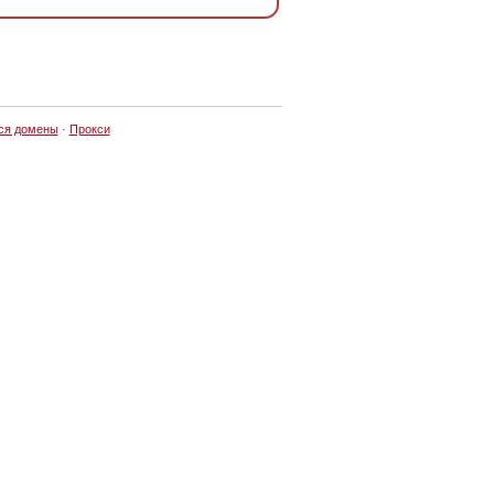
ся домены
·
Прокси