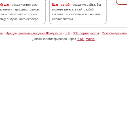
ой шаг
- заказ хостинга из
Шаг третий
- создание сайта. Вы
агаемых тарифных планов.
можете заказать сайт любой
 вы можете заказать у нас
сложности, связавшись с нашим
овку выделенного сервера.
специалистом.
ов
·
Аренда, покупка и продажа IP-адресов
·
Job
·
SSL-сертификаты
·
Освобождающие
Домен зарегистрирован через
i7.RU
.
Whois