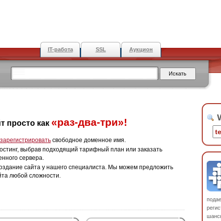
IT-работа
SSL
Аукцион
W
«раз-два-три»!
т просто как
зарегистрировать
свободное доменное имя.
остинг, выбрав подходящий тарифный план или заказать
енного сервера.
оздание сайта у нашего специалиста. Мы можем предложить
йта любой сложности.
пода
регис
шанс