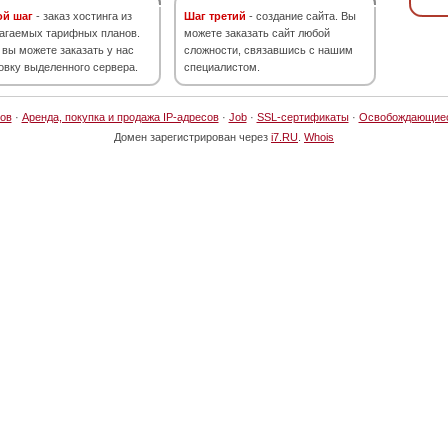
ой шаг
- заказ хостинга из
Шаг третий
- создание сайта. Вы
агаемых тарифных планов.
можете заказать сайт любой
 вы можете заказать у нас
сложности, связавшись с нашим
овку выделенного сервера.
специалистом.
ов
·
Аренда, покупка и продажа IP-адресов
·
Job
·
SSL-сертификаты
·
Освобождающие
Домен зарегистрирован через
i7.RU
.
Whois