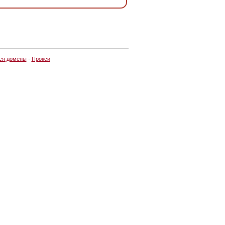
ся домены
·
Прокси