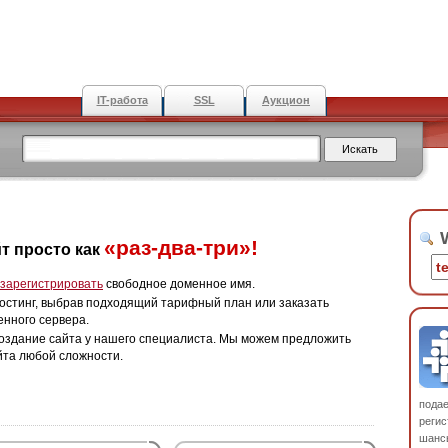
IT-работа
SSL
Аукцион
W
«раз-два-три»!
т просто как
зарегистрировать
свободное доменное имя.
остинг, выбрав подходящий тарифный план или заказать
енного сервера.
оздание сайта у нашего специалиста. Мы можем предложить
йта любой сложности.
пода
регис
шанс