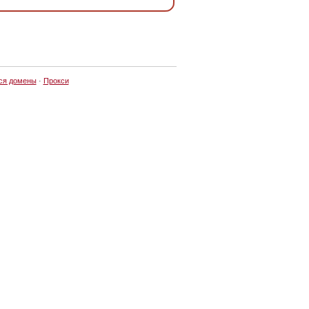
ся домены
·
Прокси