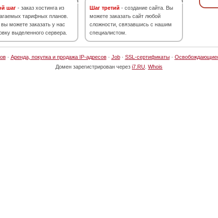
ой шаг
- заказ хостинга из
Шаг третий
- создание сайта. Вы
агаемых тарифных планов.
можете заказать сайт любой
 вы можете заказать у нас
сложности, связавшись с нашим
овку выделенного сервера.
специалистом.
ов
·
Аренда, покупка и продажа IP-адресов
·
Job
·
SSL-сертификаты
·
Освобождающие
Домен зарегистрирован через
i7.RU
.
Whois