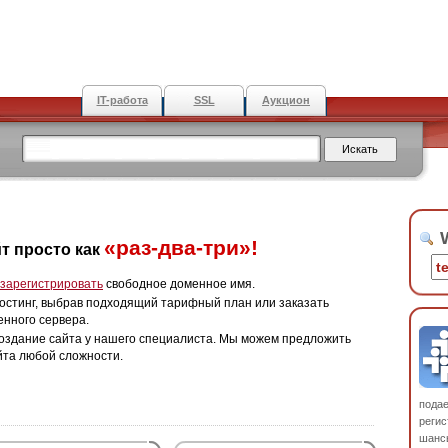
IT-работа
SSL
Аукцион
W
«раз-два-три»!
т просто как
зарегистрировать
свободное доменное имя.
остинг, выбрав подходящий тарифный план или заказать
енного сервера.
оздание сайта у нашего специалиста. Мы можем предложить
йта любой сложности.
пода
регис
шанс