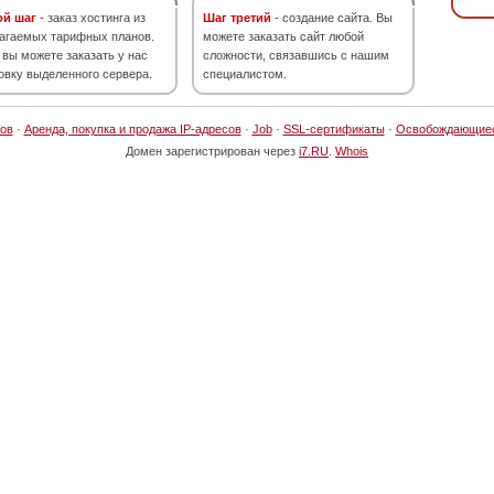
ой шаг
- заказ хостинга из
Шаг третий
- создание сайта. Вы
агаемых тарифных планов.
можете заказать сайт любой
 вы можете заказать у нас
сложности, связавшись с нашим
овку выделенного сервера.
специалистом.
ов
·
Аренда, покупка и продажа IP-адресов
·
Job
·
SSL-сертификаты
·
Освобождающие
Домен зарегистрирован через
i7.RU
.
Whois