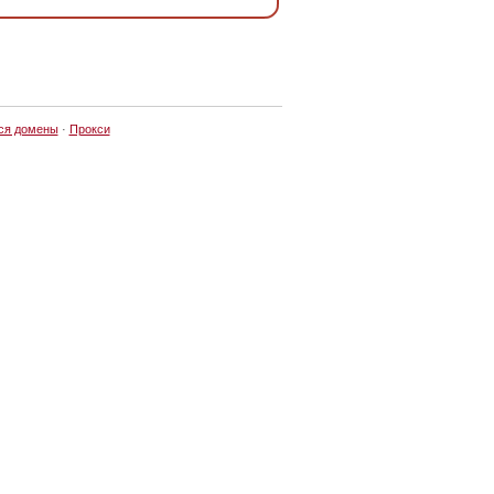
ся домены
·
Прокси