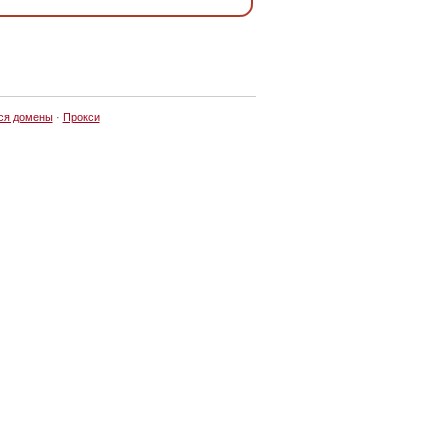
ся домены
·
Прокси