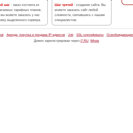
ой шаг
- заказ хостинга из
Шаг третий
- создание сайта. Вы
агаемых тарифных планов.
можете заказать сайт любой
 вы можете заказать у нас
сложности, связавшись с нашим
овку выделенного сервера.
специалистом.
ов
·
Аренда, покупка и продажа IP-адресов
·
Job
·
SSL-сертификаты
·
Освобождающие
Домен зарегистрирован через
i7.RU
.
Whois