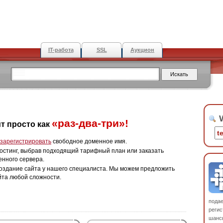
IT-работа
SSL
Аукцион
W
«раз-два-три»!
т просто как
зарегистрировать
свободное доменное имя.
остинг, выбрав подходящий тарифный план или заказать
енного сервера.
оздание сайта у нашего специалиста. Мы можем предложить
йта любой сложности.
пода
регис
шанс